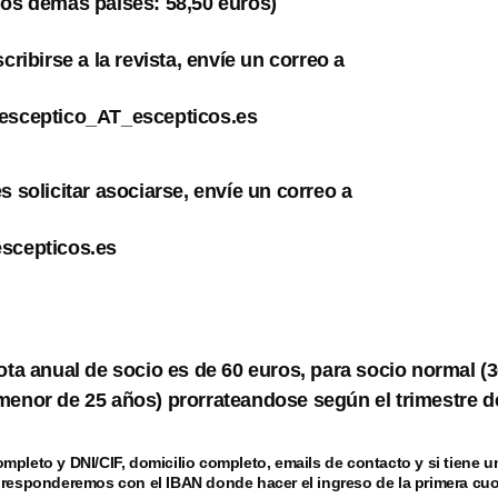
los demás paises: 58,50 euros)
scribirse a la revista, envíe un correo a
lesceptico_AT_escepticos.es
s solicitar asociarse, envíe un correo a
escepticos.es
uota anual de socio es de 60 euros, para socio normal (
menor de 25 años) prorrateandose según el trimestre de
mpleto y DNI/CIF, domicilio completo, emails de contacto y si tiene 
 responderemos con el IBAN donde hacer el ingreso de la primera cuo