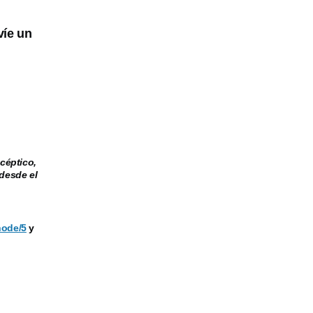
víe un
céptico,
desde el
node/5
y