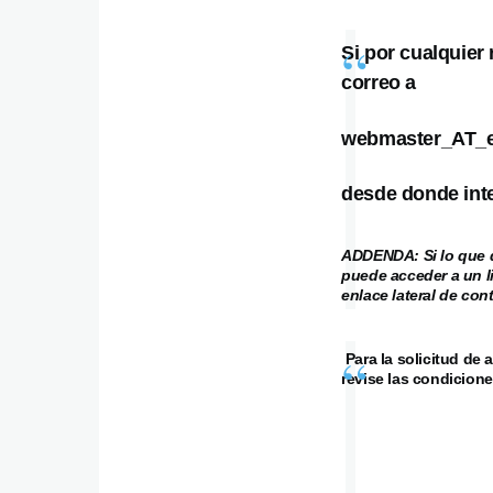
Si por cualquier
correo a
webmaster_AT_e
desde donde inte
ADDENDA: Si lo que d
puede acceder a un l
enlace lateral de co
Para la solicitud de 
revise las condicione