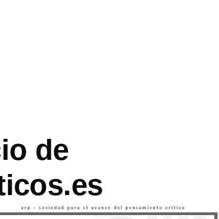
es
io de
ticos.es