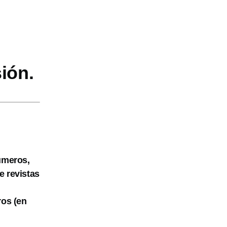
ión.
números,
e revistas
ros (en