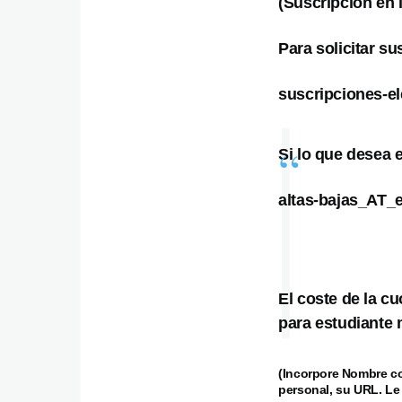
(Suscripción en 
Para solicitar su
suscripciones-e
Si lo que desea e
altas-bajas_AT_
El coste de la c
para estudiante 
(Incorpore Nombre co
personal, su URL. Le