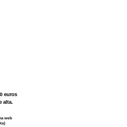
30 euros
 alta.
una web
ta)