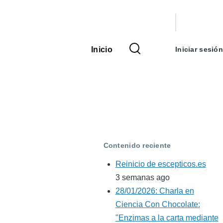
Menú
de
Inicio
Iniciar sesión
Navegación
cuenta
principal
de
usuario
Contenido reciente
Reinicio de escepticos.es
3 semanas ago
28/01/2026: Charla en
Ciencia Con Chocolate:
"Enzimas a la carta mediante