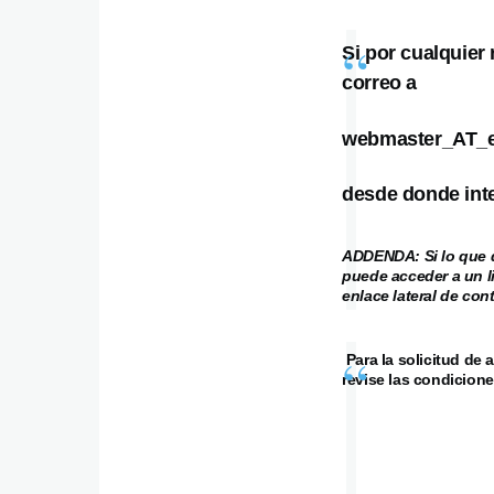
Si por cualquier
correo a
webmaster_AT_e
desde donde inte
ADDENDA: Si lo que d
puede acceder a un l
enlace lateral de co
Para la solicitud de 
revise las condicione