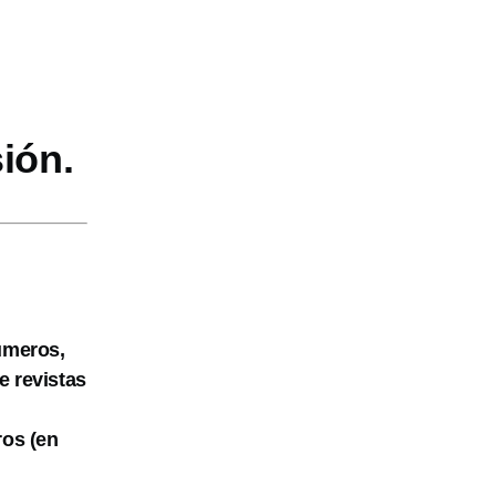
ión.
números,
e revistas
ros (en