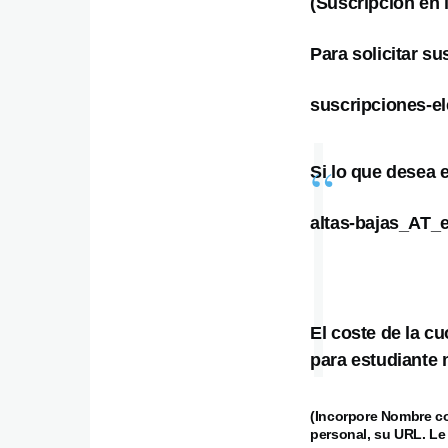
(Suscripción en 
Para solicitar su
suscripciones-e
Si lo que desea e
altas-bajas_AT_
El coste de la c
para estudiante 
(Incorpore Nombre co
personal, su URL. Le