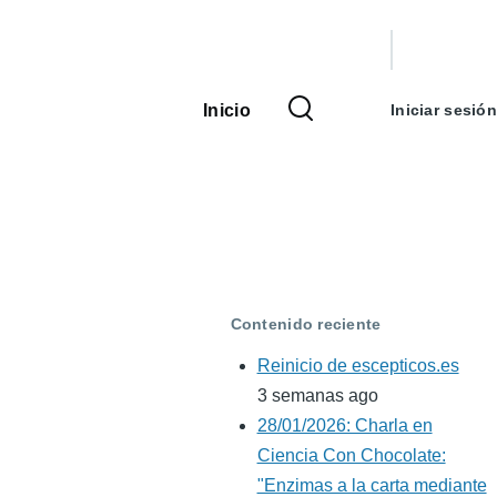
Menú
de
Inicio
Iniciar sesión
Navegación
cuenta
principal
de
usuario
Contenido reciente
Reinicio de escepticos.es
3 semanas ago
28/01/2026: Charla en
Ciencia Con Chocolate:
"Enzimas a la carta mediante