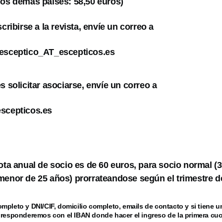
los demás paises: 58,50 euros)
scribirse a la revista, envíe un correo a
lesceptico_AT_escepticos.es
s solicitar asociarse, envíe un correo a
escepticos.es
uota anual de socio es de 60 euros, para socio normal (
menor de 25 años) prorrateandose según el trimestre de
mpleto y DNI/CIF, domicilio completo, emails de contacto y si tiene 
 responderemos con el IBAN donde hacer el ingreso de la primera cuo