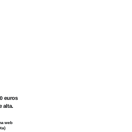
30 euros
 alta.
una web
ta)