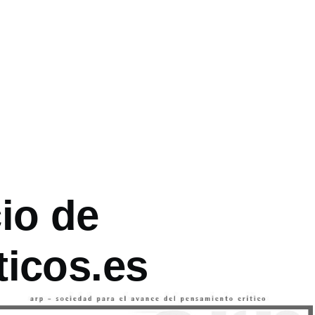
es
io de
ticos.es