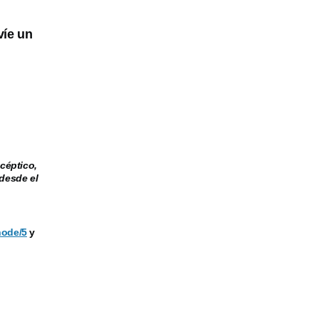
víe un
céptico,
desde el
node/5
y