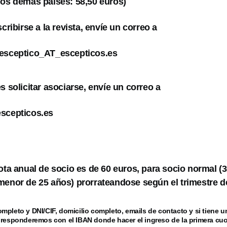
los demás paises: 58,50 euros)
scribirse a la revista, envíe un correo a
lesceptico_AT_escepticos.es
s solicitar asociarse, envíe un correo a
escepticos.es
uota anual de socio es de 60 euros, para socio normal (
menor de 25 años) prorrateandose según el trimestre de
mpleto y DNI/CIF, domicilio completo, emails de contacto y si tiene 
 responderemos con el IBAN donde hacer el ingreso de la primera cuo