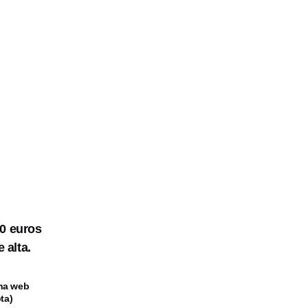
30 euros
 alta.
una web
ta)