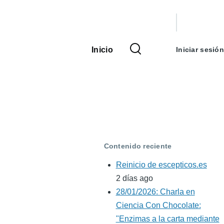
Menú
de
Inicio
Iniciar sesión
Navegación
cuenta
principal
de
usuario
Contenido reciente
Reinicio de escepticos.es
2 días ago
28/01/2026: Charla en
Ciencia Con Chocolate:
"Enzimas a la carta mediante