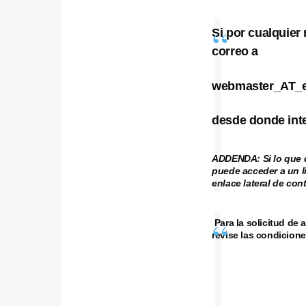
Si por cualquier
correo a
webmaster_AT_e
desde donde inte
ADDENDA: Si lo que d
puede acceder a un l
enlace lateral de co
Para la solicitud de 
revise las condicione