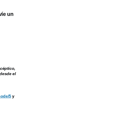
víe un
céptico,
desde el
node/5
y