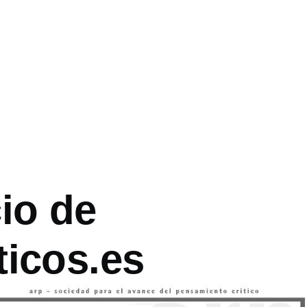
es
io de
ticos.es