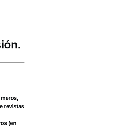
ión.
números,
e revistas
ros (en