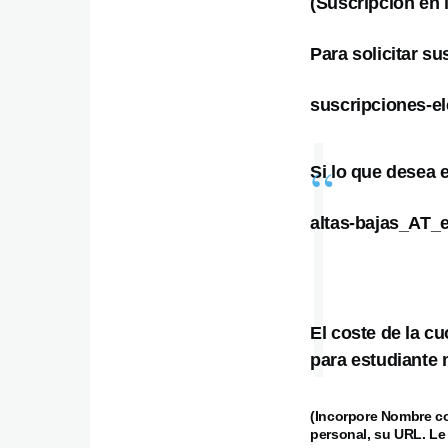
(Suscripción en 
Para solicitar su
suscripciones-e
Si lo que desea e
altas-bajas_AT_
El coste de la c
para estudiante 
(Incorpore Nombre co
personal, su URL. Le