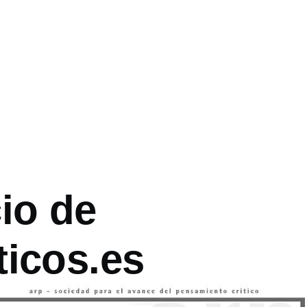
es
io de
ticos.es