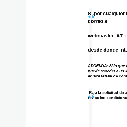
Si por cualquier
correo a
webmaster_AT_e
desde donde inte
ADDENDA: Si lo que d
puede acceder a un l
enlace lateral de co
Para la solicitud de 
revise las condicione