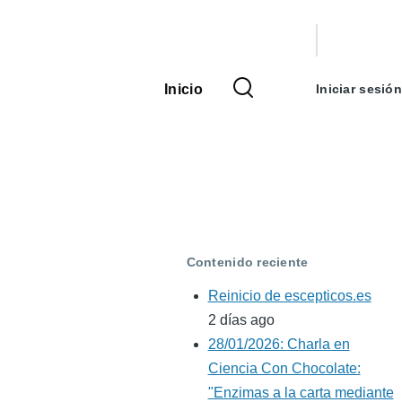
Menú
de
Inicio
Iniciar sesión
Navegación
cuenta
principal
de
usuario
Contenido reciente
Reinicio de escepticos.es
2 días ago
28/01/2026: Charla en
Ciencia Con Chocolate:
"Enzimas a la carta mediante