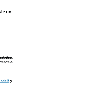
víe un
céptico,
desde el
node/5
y