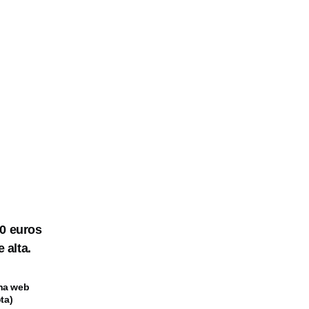
30 euros
 alta.
una web
ta)