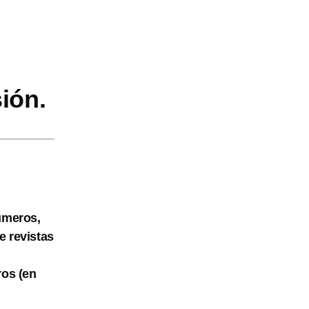
ión.
números,
e revistas
ros (en