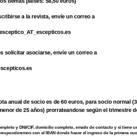
los demás paises: 58,50 euros)
scribirse a la revista, envíe un correo a
lesceptico_AT_escepticos.es
s solicitar asociarse, envíe un correo a
escepticos.es
uota anual de socio es de 60 euros, para socio normal (
menor de 25 años) prorrateandose según el trimestre de
mpleto y DNI/CIF, domicilio completo, emails de contacto y si tiene 
 responderemos con el IBAN donde hacer el ingreso de la primera cuo