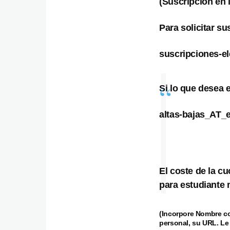
(Suscripción en 
Para solicitar su
suscripciones-e
Si lo que desea e
altas-bajas_AT_
El coste de la c
para estudiante 
(Incorpore Nombre co
personal, su URL. Le