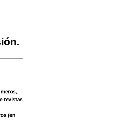
ión.
números,
e revistas
ros (en