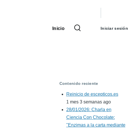
Menú
de
Inicio
Iniciar sesión
Navegación
cuenta
principal
de
usuario
Contenido reciente
Reinicio de escepticos.es
1 mes 3 semanas ago
28/01/2026: Charla en
Ciencia Con Chocolate:
"Enzimas a la carta mediante