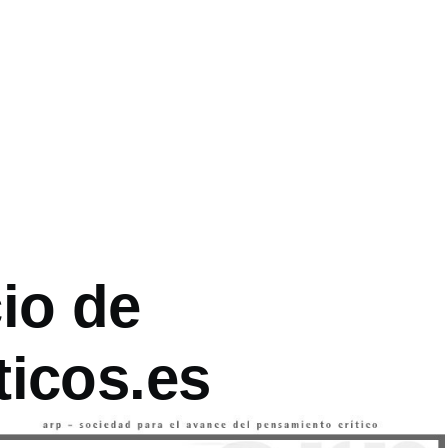
es
io de
ticos.es