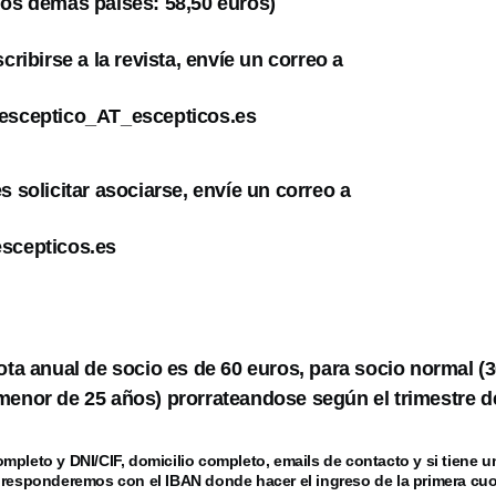
los demás paises: 58,50 euros)
scribirse a la revista, envíe un correo a
lesceptico_AT_escepticos.es
s solicitar asociarse, envíe un correo a
escepticos.es
uota anual de socio es de 60 euros, para socio normal (
menor de 25 años) prorrateandose según el trimestre de
mpleto y DNI/CIF, domicilio completo, emails de contacto y si tiene 
 responderemos con el IBAN donde hacer el ingreso de la primera cuo