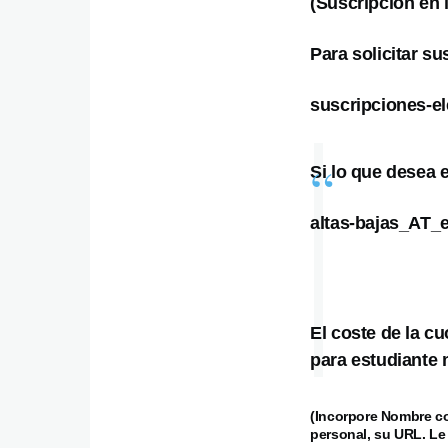
(Suscripción en 
Para solicitar su
suscripciones-e
Si lo que desea e
altas-bajas_AT_
El coste de la c
para estudiante 
(Incorpore Nombre co
personal, su URL. Le