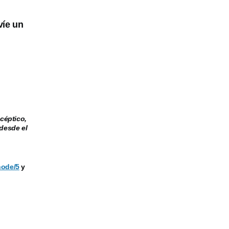
víe un
céptico,
desde el
node/5
y